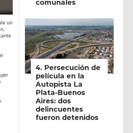
comunales
nte un
n,
tante
ar
Persecución de
ujer
película en la
s
Autopista La
Plata-Buenos
Aires: dos
e
delincuentes
fueron detenidos