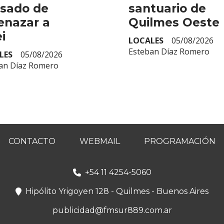
sado de
santuario de
nazar a
Quilmes Oeste
i
LOCALES
05/08/2026
Esteban Díaz Romero
LES
05/08/2026
an Díaz Romero
CONTACTO
WEBMAIL
PROGRAMACIÓN
+54 11 4254-5060
Hipólito Yrigoyen 128 - Quilmes - Buenos Aires
publicidad@fmsur889.com.ar