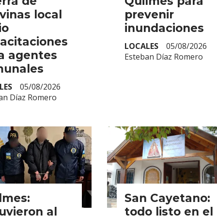
rra de
Quilmes para
vinas local
prevenir
io
inundaciones
acitaciones
LOCALES
05/08/2026
a agentes
Esteban Díaz Romero
unales
LES
05/08/2026
an Díaz Romero
lmes:
San Cayetano:
uvieron al
todo listo en el