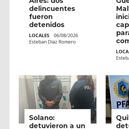
Aires: dos
Gue
delincuentes
Mal
fueron
inic
detenidos
cap
par
LOCALES
06/08/2026
com
Esteban Díaz Romero
LOCA
Esteb
Solano:
Qui
detuvieron a un
det