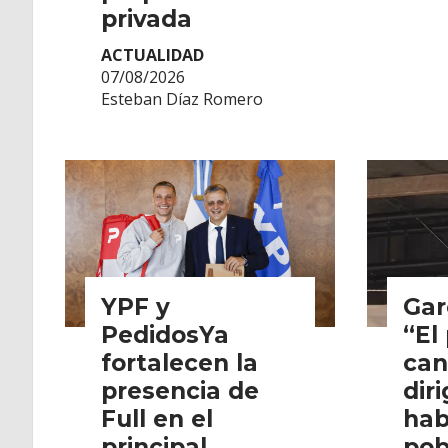
privada
ACTUALIDAD
07/08/2026
Esteban Díaz Romero
YPF y
Gar
PedidosYa
“El
fortalecen la
can
presencia de
dir
Full en el
hab
principal
pob