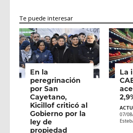
Te puede interesar
En la
La 
peregrinación
CA
por San
ace
Cayetano,
2,9
Kicillof criticó al
ACTU
Gobierno por la
07/08
Esteb
ley de
propiedad