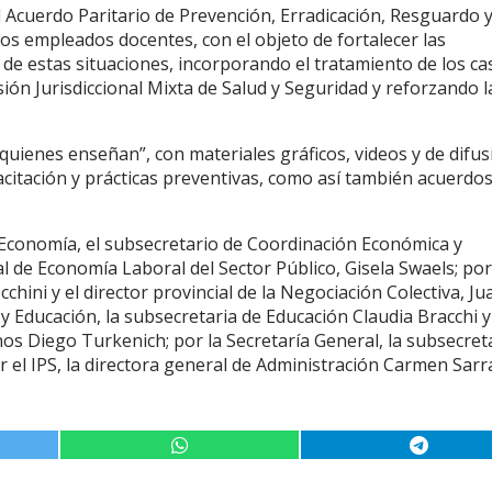
 Acuerdo Paritario de Prevención, Erradicación, Resguardo 
los empleados docentes, con el objeto de fortalecer las
de estas situaciones, incorporando el tratamiento de los ca
ón Jurisdiccional Mixta de Salud y Seguridad y reforzando l
uienes enseñan”, con materiales gráficos, videos y de difusi
acitación y prácticas preventivas, como así también acuerdo
e Economía, el subsecretario de Coordinación Económica y
ial de Economía Laboral del Sector Público, Gisela Swaels; por
cchini y el director provincial de la Negociación Colectiva, Ju
y Educación, la subsecretaria de Educación Claudia Bracchi y
s Diego Turkenich; por la Secretaría General, la subsecret
r el IPS, la directora general de Administración Carmen Sarr