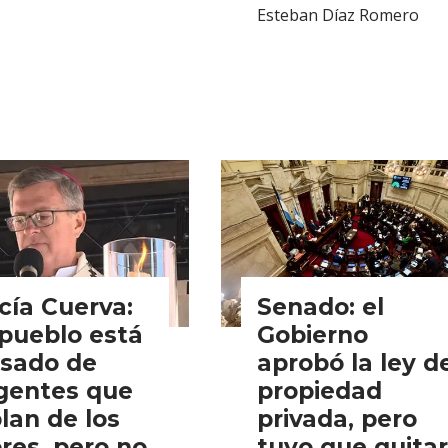
Esteban Díaz Romero
cía Cuerva:
Senado: el
 pueblo está
Gobierno
sado de
aprobó la ley d
igentes que
propiedad
lan de los
privada, pero
res, pero no
tuvo que quitar