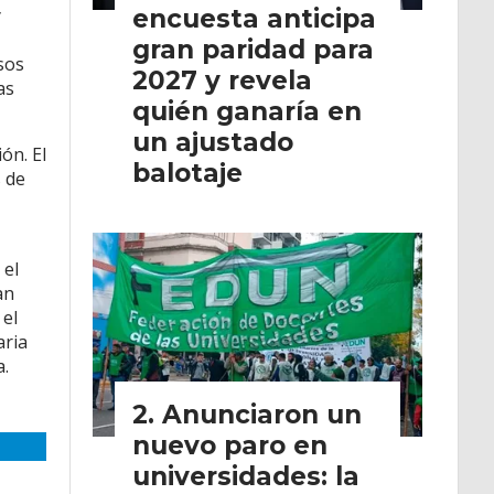
encuesta anticipa
y
gran paridad para
sos
2027 y revela
as
quién ganaría en
un ajustado
ón. El
balotaje
s de
 el
an
 el
aria
a.
Anunciaron un
nuevo paro en
universidades: la