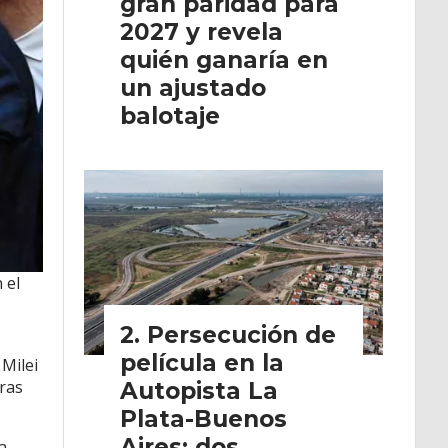
gran paridad para
2027 y revela
quién ganaría en
un ajustado
balotaje
 el
Persecución de
película en la
 Milei
tras
Autopista La
Plata-Buenos
Aires: dos
a,