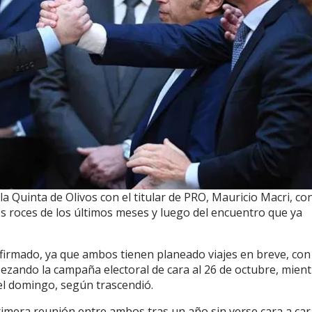
la Quinta de Olivos con el titular de PRO, Mauricio Macri, con
os roces de los últimos meses y luego del encuentro que ya
nfirmado, ya que ambos tienen planeado viajes en breve, con
ezando la campaña electoral de cara al 26 de octubre, mien
l domingo, según trascendió.
rimera reunión entre ambos tras un año sin verse cara a car