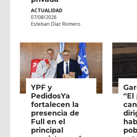
ACTUALIDAD
07/08/2026
Esteban Díaz Romero
YPF y
Gar
PedidosYa
“El
fortalecen la
can
presencia de
dir
Full en el
hab
principal
pob