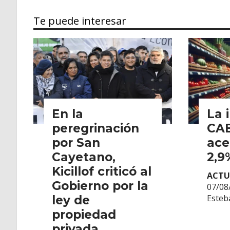
Te puede interesar
En la
La 
peregrinación
CA
por San
ace
Cayetano,
2,9
Kicillof criticó al
ACTU
Gobierno por la
07/08
Esteb
ley de
propiedad
privada